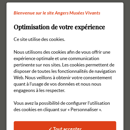
Au Musée des Beaux-arts :
du mardi 17 au vendredi 20 et le
Bienvenue sur le site Angers Musées Vivants
mercredi 25 septembre,
de 14h30 à 17h (à ces dates, pas de
permanences rue Gay-Lussac
Optimisation de votre expérience
Ce site utilise des cookies.
Nous utilisons des cookies afin de vous offrir une
expérience optimale et une communication
pertinente sur nos sites. Les cookies permettent de
disposer de toutes les fonctionnalités de navigation
Web. Nous veillons à obtenir votre consentement
quant à l’usage de vos données et nous nous
engageons à les respecter.
Vous avez la possibilité de configurer l’utilisation
des cookies en cliquant sur « Personnaliser ».
5 rue Gay-Lussac
✓ Tout accepter