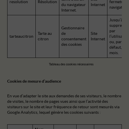
resolution
Résolution
fermeture 
du navigateur
Internet
navigateur.
Internet.
Jusqu’à
suppressi
Gestionnaire
par
Tarte au
de
Site
tarteaucitron
l’utilisateu
citron
consentement
Internet
ou, par
des cookies
défaut, 13
mois.
Tableau des cookies nécessaires
Cookies de mesure d’audience
En vue d’adapter le site aux demandes de ses visiteurs, le nombre
de visites, le nombre de pages vues ainsi que l’activité des
visiteurs sur le site et leur fréquence de retour sont mesurés via
Google Analytics, lequel génère les cookies suivants :