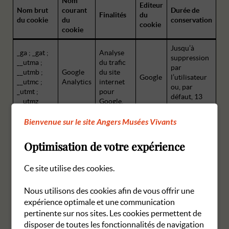
Nom
Editeur
Nom brut
courant
Durée de
Finalités
du
du cookie
du
conservation
cookie
cookie
Jusqu’à
_ga ; _gat ;
Analyse
suppression
__utma ;
du trafic
par
__utmb ;
Google
du site
Google
l’utilisateur
__utmc ;
Analytics
internet
ou, par
_utmt ;
pour
défaut, 13
__utmz
Google.
mois.
Bienvenue sur le site Angers Musées Vivants
Tableau des cookies de mesure d’audience
Optimisation de votre expérience
Cookies tiers
Ce site utilise des cookies.
Certains services tiers utilisés sur notre site Internet (Google
Nous utilisons des cookies afin de vous offrir une
Maps, Google ReCAPTCHA, etc.) peuvent déposer des cookies
expérience optimale et une communication
sur votre ordinateur. Vous pouvez sélectionner quel(s) cookie(s)
vous autorisez en cliquant sur le lien « Gestion des cookies » qui
pertinente sur nos sites. Les cookies permettent de
se trouve dans le pied-de-page de ce site Internet.
disposer de toutes les fonctionnalités de navigation