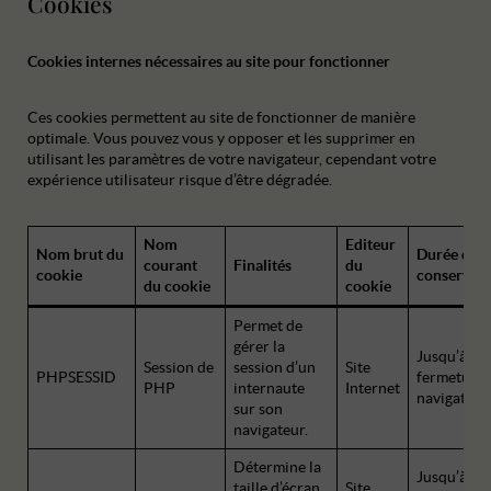
Cookies
Cookies internes nécessaires au site pour fonctionner
Ces cookies permettent au site de fonctionner de manière
optimale. Vous pouvez vous y opposer et les supprimer en
utilisant les paramètres de votre navigateur, cependant votre
expérience utilisateur risque d’être dégradée.
Nom
Editeur
Nom brut du
Durée de
courant
Finalités
du
cookie
conservati
du cookie
cookie
Permet de
gérer la
Jusqu’à la
Session de
session d’un
Site
PHPSESSID
fermeture 
PHP
internaute
Internet
navigateur.
sur son
navigateur.
Détermine la
Jusqu’à la
taille d’écran
Site