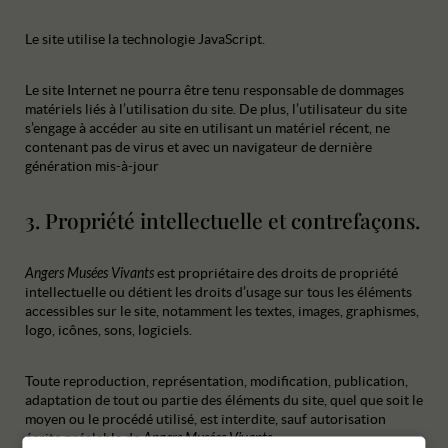
Le site utilise la technologie JavaScript.
Le site Internet ne pourra être tenu responsable de dommages
matériels liés à l’utilisation du site. De plus, l’utilisateur du site
s’engage à accéder au site en utilisant un matériel récent, ne
contenant pas de virus et avec un navigateur de dernière
génération mis-à-jour
3. Propriété intellectuelle et contrefaçons.
Angers Musées Vivants
est propriétaire des droits de propriété
intellectuelle ou détient les droits d’usage sur tous les éléments
accessibles sur le site, notamment les textes, images, graphismes,
logo, icônes, sons, logiciels.
Toute reproduction, représentation, modification, publication,
adaptation de tout ou partie des éléments du site, quel que soit le
moyen ou le procédé utilisé, est interdite, sauf autorisation
écrite préalable de
Angers Musées Vivants
.