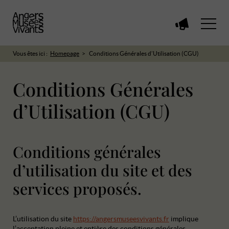
Voir
toutes
les
Vous êtes ici :
Homepage
Conditions Générales d’Utilisation (CGU)
manifestations
Conditions Générales
d’Utilisation (CGU)
Conditions générales
d’utilisation du site et des
services proposés.
L’utilisation du site
https://angersmuseesvivants.fr
implique
l’acceptation pleine et entière des conditions générales