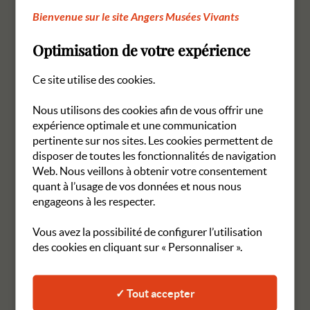
Bienvenue sur le site Angers Musées Vivants
Contact :
Angers Musées Vivants
– 5 Rue Gay-Lussac, 49100
Angers – France – Tél : +33 (0)2 41 87 27 11
Optimisation de votre expérience
Toute exploitation non autorisée du site ou de l’un quelconque
Ce site utilise des cookies.
des éléments qu’il contient sera considérée comme constitutive
d’une contrefaçon et poursuivie conformément aux dispositions
Nous utilisons des cookies afin de vous offrir une
des articles L.335-2 et suivants du Code de Propriété
expérience optimale et une communication
Intellectuelle.
pertinente sur nos sites. Les cookies permettent de
disposer de toutes les fonctionnalités de navigation
4. Limitations de responsabilité.
Web. Nous veillons à obtenir votre consentement
quant à l’usage de vos données et nous nous
engageons à les respecter.
Angers Musées Vivants
ne pourra être tenue responsable des
dommages directs et indirects causés au matériel de l’utilisateur,
lors de l’accès au Site officiel de
Angers Musées Vivants
, et
Vous avez la possibilité de configurer l’utilisation
résultant soit de l’utilisation d’un matériel ne répondant pas aux
des cookies en cliquant sur « Personnaliser ».
spécifications indiquées au point 4, soit de l’apparition d’un bug
ou d’une incompatibilité.
✓ Tout accepter
5. Gestion des données personnelles.