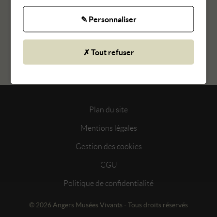
✎ Personnaliser
Article précédent
Article suivant
RETOUR AUX ACTUALITÉS
✗ Tout refuser
Plan du site
Mentions légales
Gestion des cookies
CGU
Politique de confidentialité
© 2026 Angers Musées Vivants - Tous droits réservés