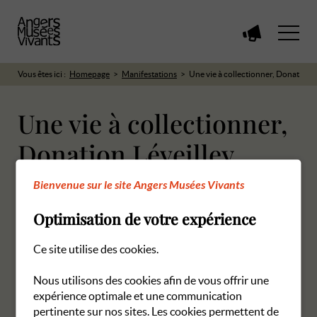
Voir
toutes
les
Vous êtes ici :
Homepage
Manifestations
Une vie à collectionner, Donation L
manifestations
Une vie à collectionner,
Donation Léveilley
(Beaux-Arts)
Bienvenue sur le site Angers Musées Vivants
Optimisation de votre expérience
10 octobre 2024 à 14h30
Ce site utilise des cookies.
Musée des Beaux-Arts
Nous utilisons des cookies afin de vous offrir une
Nous sommes désolés, mais ce groupe est actuellement
expérience optimale et une communication
complet.
pertinente sur nos sites. Les cookies permettent de