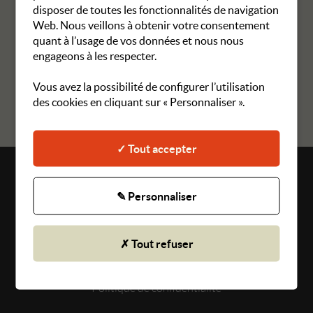
Il n'y a plus de places disponibles à la réservation en ligne ?
disposer de toutes les fonctionnalités de navigation
Vous pouvez réserver par téléphone en nous appelant au 02 41
Web. Nous veillons à obtenir votre consentement
87 27 11, les mercredis de 14h30 à 17h
quant à l’usage de vos données et nous nous
engageons à les respecter.
Vous avez la possibilité de configurer l’utilisation
RETOUR AUX MANIFESTATIONS
des cookies en cliquant sur « Personnaliser ».
✓ Tout accepter
Plan du site
✎ Personnaliser
Mentions légales
Gestion des cookies
✗ Tout refuser
CGU
Politique de confidentialité