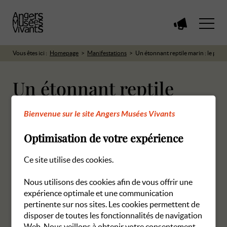
Voir
toutes
les
Vous êtes ici :
Homepage
Manifestations
Un étonnant reptile marin : le ples
manifestations
Un étonnant reptile
marin : le plesiosaure
Bienvenue sur le site Angers Musées Vivants
vorax
Optimisation de votre expérience
Ce site utilise des cookies.
23 janvier 2025 à 16h00
Musée des Sciences naturelles, rue Jules Guitton
Nous utilisons des cookies afin de vous offrir une
expérience optimale et une communication
Les réservations en ligne pour cette manifestation sont
pertinente sur nos sites. Les cookies permettent de
closes.
disposer de toutes les fonctionnalités de navigation
Web. Nous veillons à obtenir votre consentement