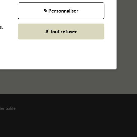
✎ Personnaliser
s.
✗ Tout refuser
entialité