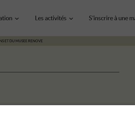
ation
Les activités
S’inscrire à une m
NS ET DU MUSEE RENOVE