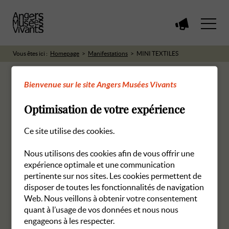
Voir
toutes
les
Vous êtes ici :
Homepage
Manifestations
MINI TEXTILES
manifestations
Bienvenue sur le site Angers Musées Vivants
Optimisation de votre expérience
RETOUR AUX MANIFESTATIONS
Ce site utilise des cookies.
Nous utilisons des cookies afin de vous offrir une
expérience optimale et une communication
pertinente sur nos sites. Les cookies permettent de
disposer de toutes les fonctionnalités de navigation
Web. Nous veillons à obtenir votre consentement
quant à l’usage de vos données et nous nous
engageons à les respecter.