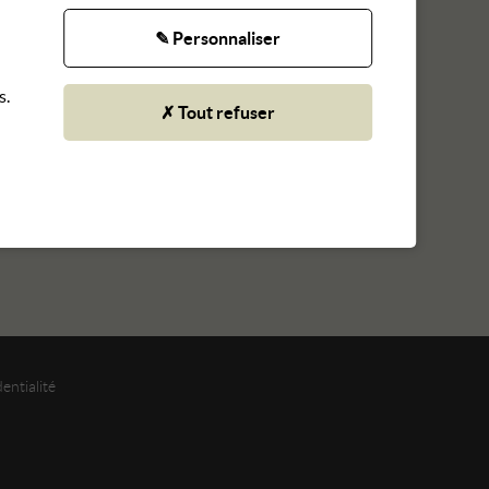
✎ Personnaliser
s.
✗ Tout refuser
entialité