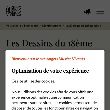
Voir
toutes
les
Vous êtes ici :
Homepage
Manifestations
Les Dessins du 18ème siècle
manifestations
Les Dessins du 18ème
siècle
Bienvenue sur le site Angers Musées Vivants
18 juin 2026 à 10 h
Optimisation de votre expérience
Musée des Beaux Arts
Ce site utilise des cookies.
Nous sommes désolés, mais ce groupe est actuellement
Nous utilisons des cookies afin de vous offrir une
complet.
expérience optimale et une communication
Il n'y a plus de places disponibles à la réservation en ligne ?
pertinente sur nos sites. Les cookies permettent de
Vous pouvez réserver par téléphone en nous appelant au 02 41
disposer de toutes les fonctionnalités de navigation