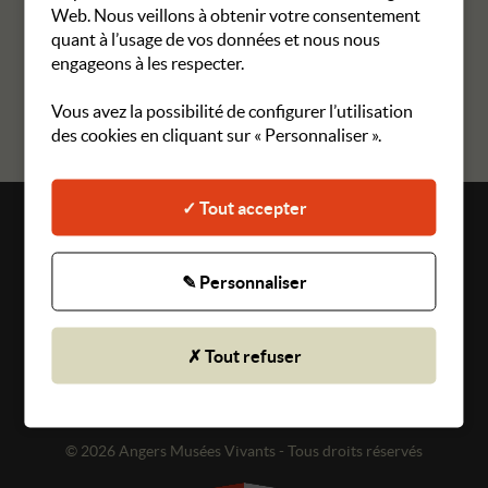
87 27 11, les mercredis de 14h30 à 17h
Web. Nous veillons à obtenir votre consentement
quant à l’usage de vos données et nous nous
engageons à les respecter.
RETOUR AUX MANIFESTATIONS
Vous avez la possibilité de configurer l’utilisation
des cookies en cliquant sur « Personnaliser ».
✓ Tout accepter
Plan du site
Mentions légales
✎ Personnaliser
Gestion des cookies
✗ Tout refuser
CGU
Politique de confidentialité
© 2026 Angers Musées Vivants - Tous droits réservés