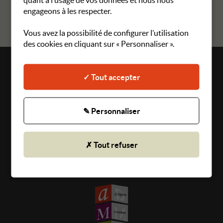
RETOUR AUX MANIFESTATIONS
engageons à les respecter.
Vous avez la possibilité de configurer l’utilisation
des cookies en cliquant sur « Personnaliser ».
Plan du site
✓ Tout accepter
Mentions légales
Gestion des cookies
✎ Personnaliser
CGU
✗ Tout refuser
Politique de confidentialité
© 2026 Angers Musées Vivants - Tous droits réservés