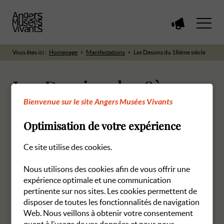
Voir
toutes
les
Vous êtes ici :
Homepage
Manifestations
Les Dessins du 18ème siècle
manifestations
Les Dessins du 18ème
Bienvenue sur le site Angers Musées Vivants
siècle
Optimisation de votre expérience
25 juillet 2026 à 14 h 30
Ce site utilise des cookies.
Musée des Beaux Arts
Nous utilisons des cookies afin de vous offrir une
Les réservations en ligne pour cette manifestation sont
expérience optimale et une communication
closes.
pertinente sur nos sites. Les cookies permettent de
disposer de toutes les fonctionnalités de navigation
Web. Nous veillons à obtenir votre consentement
quant à l’usage de vos données et nous nous