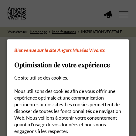
Voir
toutes
les
Vous êtes ici :
Homepage
Manifestations
INSPIRATION VEGETALE
manifestations
Bienvenue sur le site Angers Musées Vivants
Optimisation de votre expérience
RETOUR AUX MANIFESTATIONS
Ce site utilise des cookies.
Nous utilisons des cookies afin de vous offrir une
expérience optimale et une communication
pertinente sur nos sites. Les cookies permettent de
disposer de toutes les fonctionnalités de navigation
Web. Nous veillons à obtenir votre consentement
quant à l’usage de vos données et nous nous
engageons à les respecter.