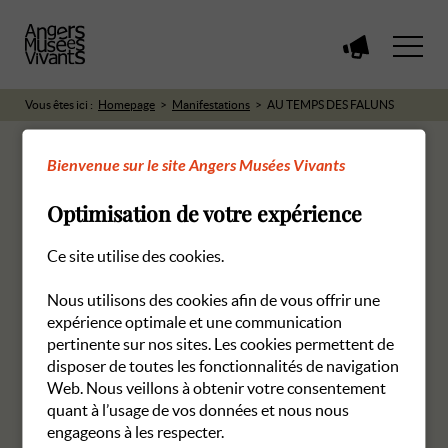
Voir
toutes
les
Vous êtes ici :
Homepage
Manifestations
AU TEMPS DES FALUNS
manifestations
Bienvenue sur le site Angers Musées Vivants
Optimisation de votre expérience
RETOUR AUX MANIFESTATIONS
Ce site utilise des cookies.
Nous utilisons des cookies afin de vous offrir une
expérience optimale et une communication
pertinente sur nos sites. Les cookies permettent de
disposer de toutes les fonctionnalités de navigation
Web. Nous veillons à obtenir votre consentement
quant à l’usage de vos données et nous nous
engageons à les respecter.