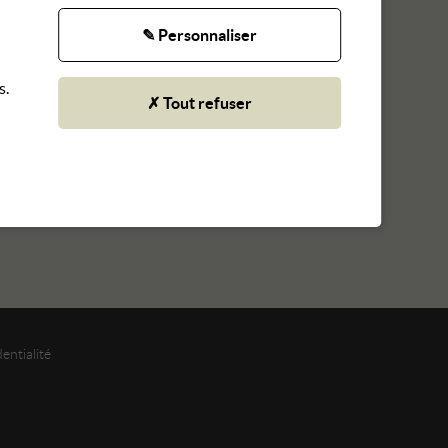
✎ Personnaliser
s.
✗ Tout refuser
entialité