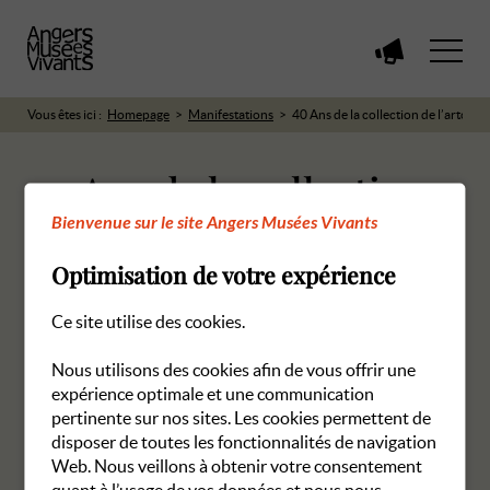
Voir
toutes
les
Vous êtes ici :
Homepage
Manifestations
40 Ans de la collection de l’artoth
manifestations
40 Ans de la collection
Bienvenue sur le site Angers Musées Vivants
de l’artothèque
Optimisation de votre expérience
28 novembre 2024 à 14h30
Ce site utilise des cookies.
Repère Urbain (Bd du Roi René)
Nous utilisons des cookies afin de vous offrir une
Les réservations en ligne pour cette manifestation sont
expérience optimale et une communication
closes.
pertinente sur nos sites. Les cookies permettent de
disposer de toutes les fonctionnalités de navigation
Web. Nous veillons à obtenir votre consentement
quant à l’usage de vos données et nous nous