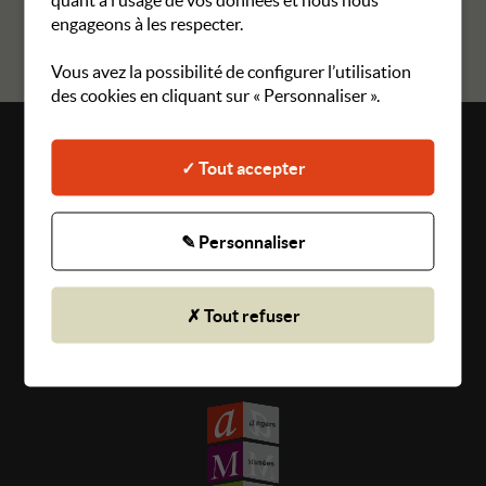
RETOUR AUX MANIFESTATIONS
engageons à les respecter.
Vous avez la possibilité de configurer l’utilisation
des cookies en cliquant sur « Personnaliser ».
Plan du site
✓ Tout accepter
Mentions légales
Gestion des cookies
✎ Personnaliser
CGU
✗ Tout refuser
Politique de confidentialité
© 2026 Angers Musées Vivants - Tous droits réservés