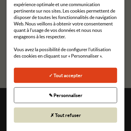
Théâtre Chanzy avec les mesures qui s’imposent : contrôle du
expérience optimale et une communication
passe sanitaire et port du masque. La distance sociale pourra
pertinente sur nos sites. Les cookies permettent de
être respectée par ceux qui le souhaitent en raison de la bonne
disposer de toutes les fonctionnalités de navigation
superficie de la salle.
Web. Nous veillons à obtenir votre consentement
quant à l’usage de vos données et nous nous
engageons à les respecter.
Vous avez la possibilité de configurer l’utilisation
Article précédent
Article suivant
des cookies en cliquant sur « Personnaliser ».
RETOUR AUX ACTUALITÉS
✓ Tout accepter
✎ Personnaliser
Plan du site
Mentions légales
✗ Tout refuser
Gestion des cookies